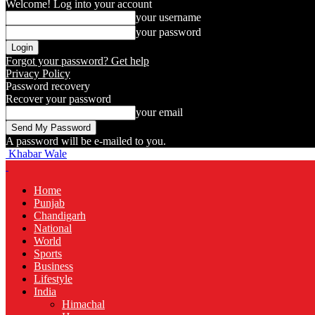
Welcome! Log into your account
your username
your password
Forgot your password? Get help
Privacy Policy
Password recovery
Recover your password
your email
A password will be e-mailed to you.
Khabar Wale
Home
Punjab
Chandigarh
National
World
Sports
Business
Lifestyle
India
Himachal