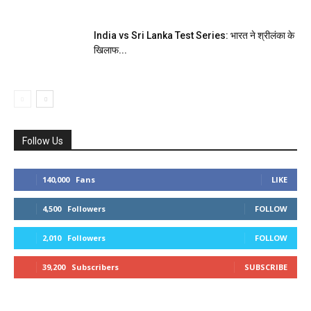
India vs Sri Lanka Test Series: भारत ने श्रीलंका के
खिलाफ...
Follow Us
140,000
Fans
LIKE
4,500
Followers
FOLLOW
2,010
Followers
FOLLOW
39,200
Subscribers
SUBSCRIBE