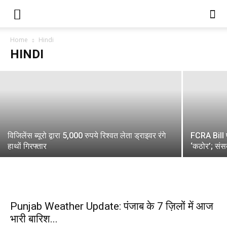
केजरीवाल की मोदी सरकार को चुनौती, ई-20 पर कोई
रिसर्च रिपोर्ट है तो सार्वजनिक करे
Home
Hindi
HINDI
Gita Kumari
-
August 6, 2026
विजिलेंस ब्यूरो द्वारा 5,000 रुपये रिश्वत लेता ड्राइवर रंगे
FCRA Bill प
हाथों गिरफ्तार
‘कठोर’; संसद
Punjab Weather Update: पंजाब के 7 ज़िलों में आज
भारी बारिश...