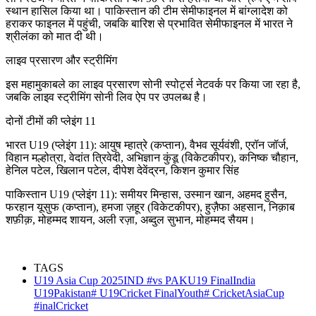
स्थान हासिल किया था। पाकिस्तान की टीम सेमीफाइनल में बांग्लादेश को
हराकर फाइनल में पहुंची, जबकि बारिश से प्रभावित सेमीफाइनल में भारत ने
श्रीलंका को मात दी थी।
लाइव प्रसारण और स्ट्रीमिंग
इस महामुकाबले का लाइव प्रसारण सोनी स्पोर्ट्स नेटवर्क पर किया जा रहा है,
जबकि लाइव स्ट्रीमिंग सोनी लिव ऐप पर उपलब्ध है।
दोनों टीमों की प्लेइंग 11
भारत U19 (प्लेइंग 11): आयुष म्हात्रे (कप्तान), वैभव सूर्यवंशी, एरॉन जॉर्ज,
विहान मल्होत्रा, वेदांत त्रिवेदी, अभिज्ञान कुंडू (विकेटकीपर), कनिष्क चौहान,
हेनिल पटेल, खिलान पटेल, दीपेश देवेंद्रन, किशन कुमार सिंह
पाकिस्तान U19 (प्लेइंग 11): समीयर मिन्हास, उस्मान खान, अहमद हुसैन,
फरहान यूसुफ (कप्तान), हमजा ज़हूर (विकेटकीपर), हुज़ैफा अहसान, निक़ाब
शफ़ीक़, मोहम्मद शायन, अली रज़ा, अब्दुल सुभान, मोहम्मद सैयम।
TAGS
U19 Asia Cup 2025IND #vs PAKU19 FinalIndia
U19Pakistan# U19Cricket FinalYouth# CricketAsiaCup
#inalCricket