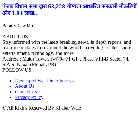
पंजाब विधान सभा द्वारा 68,228 योग्यता-आधारित सरकारी नौकरियों
और 1.83 लाख...
August 5, 2026
ABOUT US
Stay informed with the latest breaking news, in-depth reports, and
real-time updates from around the world—covering politics, sports,
entertainment, technology, and more.
Address : Major Tower, F-470/471 GF , Phase VIII-B Sector 74,
S.A.S. Nagar (Mohali, PB)
FOLLOW US
Developed By : Duke Infosys
About Us
Contact Us
Privacy Policy
© All Rights Reserved By Khabar Wale