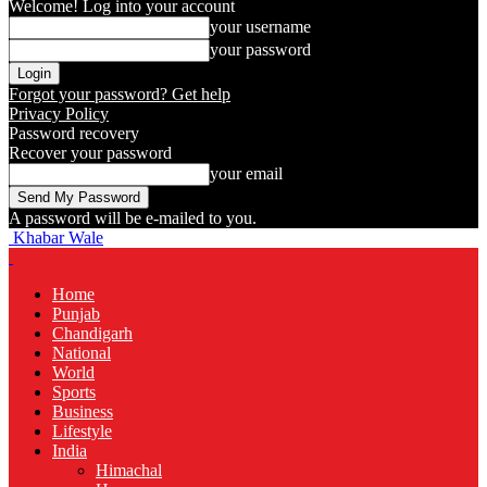
Welcome! Log into your account
your username
your password
Forgot your password? Get help
Privacy Policy
Password recovery
Recover your password
your email
A password will be e-mailed to you.
Khabar Wale
Home
Punjab
Chandigarh
National
World
Sports
Business
Lifestyle
India
Himachal