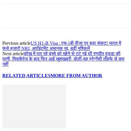
Previous article
US H1-B Visa : एच-1बी वीजा पर बड़ा संकट! भारत में
फंसे हजारों NRI, अपॉइंटमेंट अचानक रद्द, बढ़ीं मुश्किलें
Next article
कोख में पल रहे बच्चे को खोने से टूट गई थीं रणदीप हुड्डा की
पत्नी, मिसकैरेज के बाद फिर आई खुशखबरी, बोलीं-यह प्रेग्नेंसी तोहफे से कम
नहीं
RELATED ARTICLES
MORE FROM AUTHOR