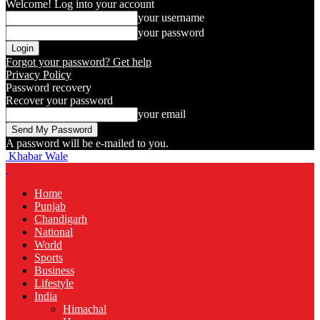
Welcome! Log into your account
your username
your password
Forgot your password? Get help
Privacy Policy
Password recovery
Recover your password
your email
A password will be e-mailed to you.
Khabar Wale
Home
Punjab
Chandigarh
National
World
Sports
Business
Lifestyle
India
Himachal