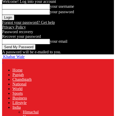
Welcome! Log into your account
your username
your password
Forgot your password? Get help
Privacy Policy
Password recovery
Recover your password
your email
A password will be e-mailed to you.
Khabar Wale
Home
Punjab
Chandigarh
National
World
Sports
Business
Lifestyle
India
Himachal