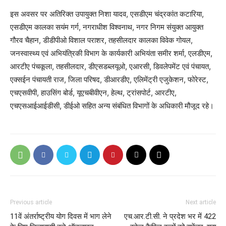
इस अवसर पर अतिरिक्त उपायुक्त निशा यादव, एसडीएम चंद्रकांत कटारिया,
एसडीएम कालका सयंम गर्ग, नगराधीश विश्वनाथ, नगर निगम संयुक्त आयुक्त
गौरव चैहान, डीडीपीओ विशाल पराशर, तहसीलदार कालका विवेक गोयल,
जनस्वास्थ्य एवं अभियंत्रिकी विभाग के कार्यकारी अभियंता समीर शर्मा, एलडीएम,
आरटीए पंचकूला, तहसीलदार, डीएसडब्लयूओ, एआरसी, डिवलेपमेंट एवं पंचायत,
एक्सईन पंचायती राज, जिला परिषद, डीआरडीए, एलिमेंट्री एजुकेशन, फोरेस्ट,
एचएसवीपी, हाउसिंग बोर्ड, यूएचबीवीएन, हेल्थ, ट्रांसपोर्ट, आरटीए,
एचएसआईआईडीसी, डीईओ सहित अन्य संबंधित विभागों के अधिकारी मौजूद रहे।
Previous article
Next article
11वें अंतर्राष्ट्रीय योग दिवस में भाग लेने
एच.आर.टी.सी. ने प्रदेश भर में 422