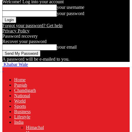
Welcome! Log into your account
your username
your password
Forgot your password? Get help
Privacy Policy
Password recovery
Recover your password
your email
A password will be e-mailed to you.
Khabar Wale
Home
Punjab
Chandigarh
National
World
Sports
Business
Lifestyle
India
Himachal