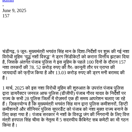
-
June 9, 2025
157
WhatsApp
Facebook
Twitter
Telegram
चंडीगढ़, 9 जून- मुख्यमंत्री भगवंत सिंह मान के दिशा-निर्देशों पर शुरू की गई नशा
विरोधी मुहिम ‘युद्ध नशों विरुद्ध’ ने ड्रग सिंडीकेटों को करारा वित्तीय झटका दिया
है, जिसके अंतर्गत पंजाब पुलिस ने इस मुहिम के पहले 100 दिनों के दौरान 157
नशा तस्करों की 78. 52 करोड़ रुपए की ग़ैर- कानूनी तौर पर प्राप्त की
जायदादों को फ्री़ज किया है और 13.03 करोड़ रुपए की ड्रग मनी बरामद की
है।
1 मार्च, 2025 को इस नशा विरोधी मुहिम की शुरुआत के उपरांत पंजाब पुलिस
द्वारा डायरैक्टर जनरल आफ पुलिस (डीजीपी) पंजाब गौरव यादव के निर्देशों पर
राज्य के सभी 28 पुलिस जिलों में रोज़मर्रा एक ही समय आपरेशन चलाए जा रहे
हैं। ज़िक्रयोग्य है कि मुख्यमंत्री भगवंत सिंह मान द्वारा पुलिस कमीशनरों, डिप्टी
कमीशनरों और सीनियर पुलिस सुपरडैंट को पंजाब को नशा मुक्त राज्य बनाने के
लिए कहा गया है। पंजाब सरकार ने नशों के विरुद्ध जंग की निगरानी के लिए वित्त
मंत्री हरपाल सिंह चीमा के नेतृत्व में 5 सदस्यीय कैबिनेट सब कमेटी का भी गठन
किया है।