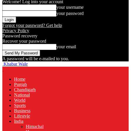
Welcome! Log into your account
your username
your password
Forgot your password? Get help
Privacy Policy
Password recovery
Recover your password
your email
A password will be e-mailed to you.
Khabar Wale
Home
Punjab
Chandigarh
National
World
Sports
Business
Lifestyle
India
Himachal