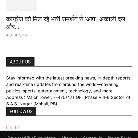
कांग्रेस को मिल रहे भारी समर्थन से ‘आप’, अकाली दल
और...
August 7, 2026
ABOUT US
Stay informed with the latest breaking news, in-depth reports,
and real-time updates from around the world—covering
politics, sports, entertainment, technology, and more.
Address : Major Tower, F-470/471 GF , Phase VIII-B Sector 74,
S.A.S. Nagar (Mohali, PB)
FOLLOW US
Developed By : Duke Infosys
About Us
Contact Us
Privacy Policy