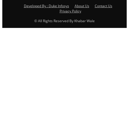
Developed By : Duke Infosys
About Us
Contact Us
Privacy Policy
© All Rights Reserved By Khabar Wale