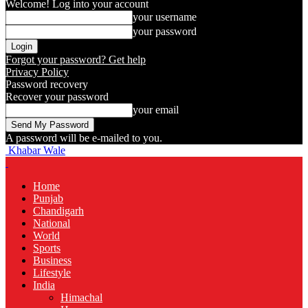
Welcome! Log into your account
your username
your password
Forgot your password? Get help
Privacy Policy
Password recovery
Recover your password
your email
A password will be e-mailed to you.
Khabar Wale
Home
Punjab
Chandigarh
National
World
Sports
Business
Lifestyle
India
Himachal