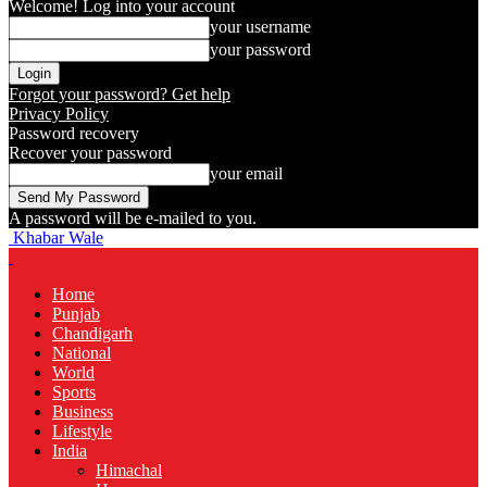
Welcome! Log into your account
your username
your password
Forgot your password? Get help
Privacy Policy
Password recovery
Recover your password
your email
A password will be e-mailed to you.
Khabar Wale
Home
Punjab
Chandigarh
National
World
Sports
Business
Lifestyle
India
Himachal