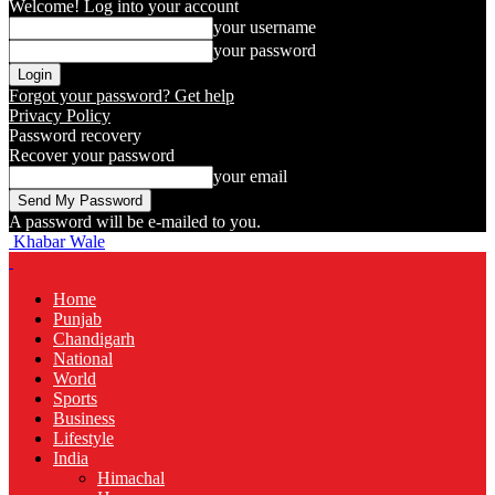
Welcome! Log into your account
your username
your password
Forgot your password? Get help
Privacy Policy
Password recovery
Recover your password
your email
A password will be e-mailed to you.
Khabar Wale
Home
Punjab
Chandigarh
National
World
Sports
Business
Lifestyle
India
Himachal