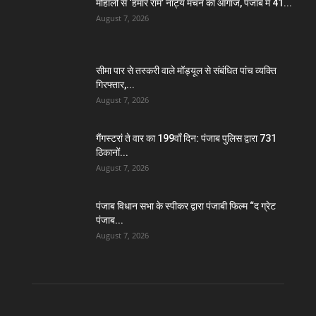
मोहाली से ‘हमारे राम’ नाट्य मंचन का आगाज, पंजाब में 41...
August 7, 2026
सीमा पार से तस्करी वाले मॉड्यूल से संबंधित पांच व्यक्ति
गिरफ्तार,...
August 7, 2026
गैंगस्टरां ते वार का 199वाँ दिन: पंजाब पुलिस द्वारा 731
ठिकानों...
August 7, 2026
पंजाब विधान सभा के स्पीकर द्वारा पंजाबी फिल्म “द ग्रेट
पंजाब...
August 7, 2026