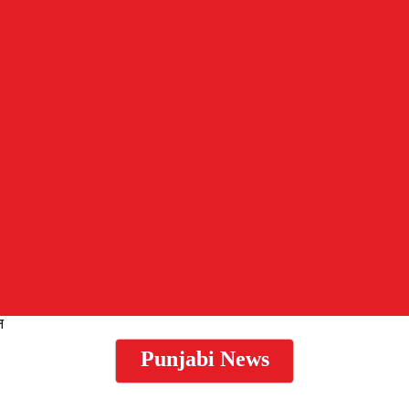
न
Punjabi News