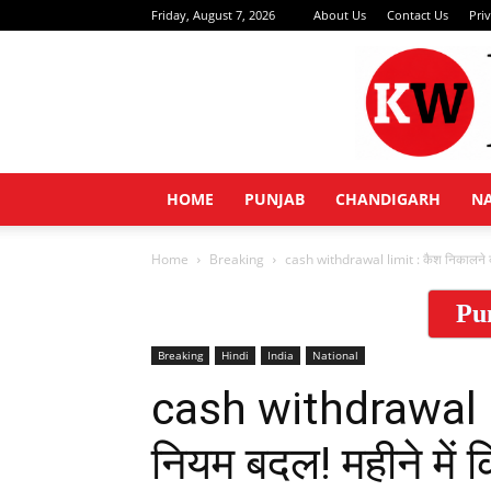
Friday, August 7, 2026
About Us
Contact Us
Pri
HOME
PUNJAB
CHANDIGARH
N
Home
Breaking
cash withdrawal limit : कैश निकालने का
Pu
Breaking
Hindi
India
National
cash withdrawal l
नियम बदल! महीने में 