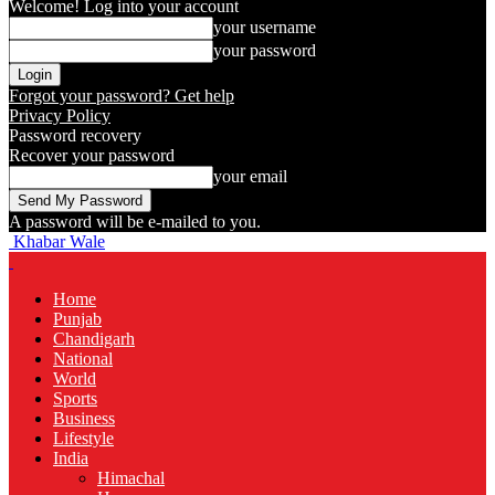
Welcome! Log into your account
your username
your password
Forgot your password? Get help
Privacy Policy
Password recovery
Recover your password
your email
A password will be e-mailed to you.
Khabar Wale
Home
Punjab
Chandigarh
National
World
Sports
Business
Lifestyle
India
Himachal