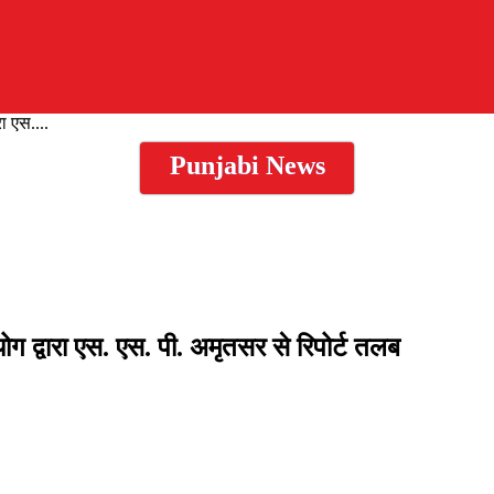
ा एस....
Punjabi News
ोग द्वारा एस. एस. पी. अमृतसर से रिपोर्ट तलब