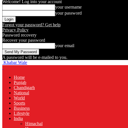
Welcome! Log into your account
your username
your password
Forgot your password? Get help
Privacy Policy
Password recovery
Recover your password
your email
A password will be e-mailed to you.
Khabar Wale
Home
Punjab
Chandigarh
National
World
Sports
Business
Lifestyle
India
Himachal