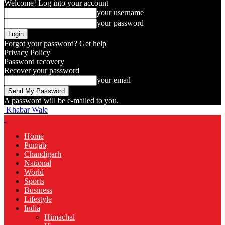
Welcome! Log into your account
your username
your password
Forgot your password? Get help
Privacy Policy
Password recovery
Recover your password
your email
A password will be e-mailed to you.
Khabar Wale
Home
Punjab
Chandigarh
National
World
Sports
Business
Lifestyle
India
Himachal