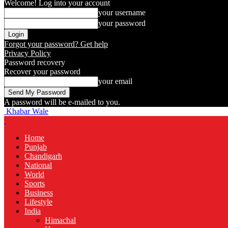
Welcome! Log into your account
your username
your password
Forgot your password? Get help
Privacy Policy
Password recovery
Recover your password
your email
A password will be e-mailed to you.
Khabar Wale
Home
Punjab
Chandigarh
National
World
Sports
Business
Lifestyle
India
Himachal