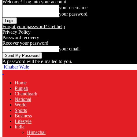
Welcome! Log into your account
your username
your password
Forgot your password? Get help
Privacy Policy
Password recovery
Recover your password
your email
A password will be e-mailed to you.
Khabar Wale
Home
Punjab
Chandigarh
National
World
Sports
Business
Lifestyle
India
Himachal