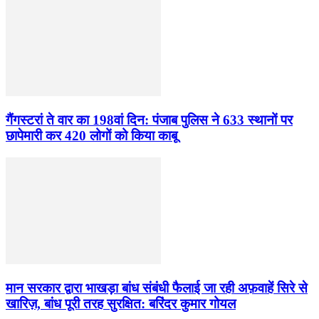
गैंगस्टरां ते वार का 198वां दिन: पंजाब पुलिस ने 633 स्थानों पर
छापेमारी कर 420 लोगों को किया काबू
मान सरकार द्वारा भाखड़ा बांध संबंधी फैलाई जा रही अफ़वाहें सिरे से
खारिज़, बांध पूरी तरह सुरक्षित: बरिंदर कुमार गोयल