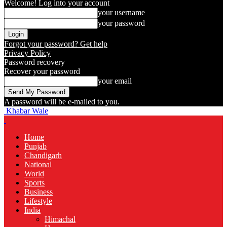
Welcome! Log into your account
your username
your password
Forgot your password? Get help
Privacy Policy
Password recovery
Recover your password
your email
A password will be e-mailed to you.
Khabar Wale
Home
Punjab
Chandigarh
National
World
Sports
Business
Lifestyle
India
Himachal