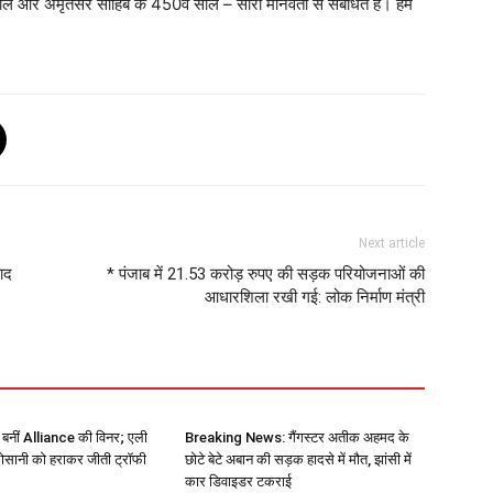
ाल और अमृतसर साहिब के 450वें साल – सारी मानवता से संबंधित हैं। हमें
Next article
ाद
* पंजाब में 21.53 करोड़ रुपए की सड़क परियोजनाओं की
आधारशिला रखी गई: लोक निर्माण मंत्री
नीं Alliance की विनर; एली
Breaking News: गैंगस्टर अतीक अहमद के
दोसानी को हराकर जीती ट्रॉफी
छोटे बेटे अबान की सड़क हादसे में मौत, झांसी में
कार डिवाइडर टकराई