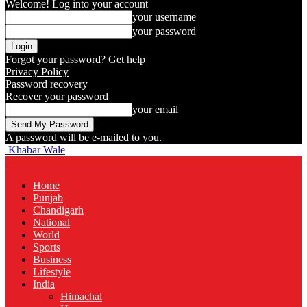
Welcome! Log into your account
your username
your password
Forgot your password? Get help
Privacy Policy
Password recovery
Recover your password
your email
A password will be e-mailed to you.
Khabar Wale
Home
Punjab
Chandigarh
National
World
Sports
Business
Lifestyle
India
Himachal