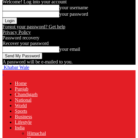
Welcome! Log into your account
your username
your password
Forgot your password? Get help
Privacy Policy
Password recovery
Recover your password
your email
A password will be e-mailed to you.
Khabar Wale
Home
Punjab
Chandigarh
National
World
Sports
Business
Lifestyle
India
Himachal