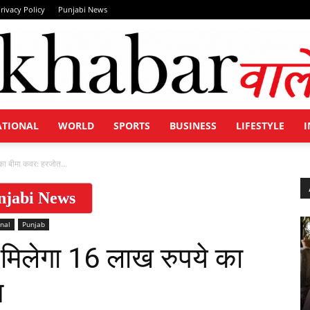
rivacy Policy
Punjabi News
ATIONAL
WORLD
SPORTS
BUSINESS
LIFESTYLE
I
Khabar
का बीमा कवर: हरजोत...
njabi News
nal
Punjab
Wale
 मिलेगा 16 लाख रुपये का
स