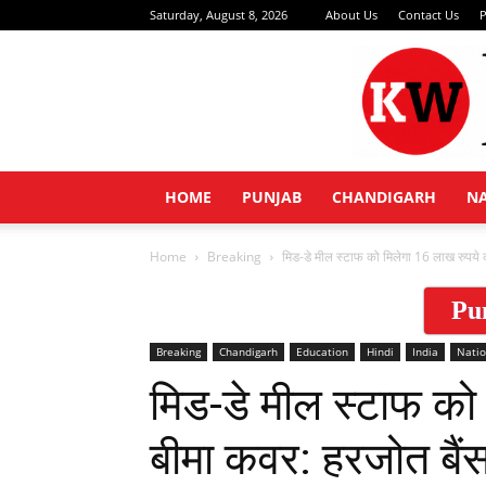
Saturday, August 8, 2026
About Us
Contact Us
P
HOME
PUNJAB
CHANDIGARH
N
Home
Breaking
मिड-डे मील स्टाफ को मिलेगा 16 लाख रुपये 
Pu
Breaking
Chandigarh
Education
Hindi
India
Natio
मिड-डे मील स्टाफ को
बीमा कवर: हरजोत बैं