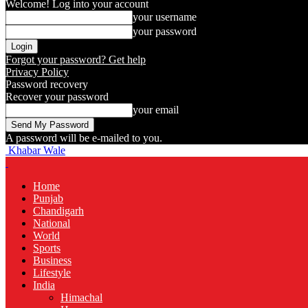
Welcome! Log into your account
your username
your password
Forgot your password? Get help
Privacy Policy
Password recovery
Recover your password
your email
A password will be e-mailed to you.
Khabar Wale
Home
Punjab
Chandigarh
National
World
Sports
Business
Lifestyle
India
Himachal