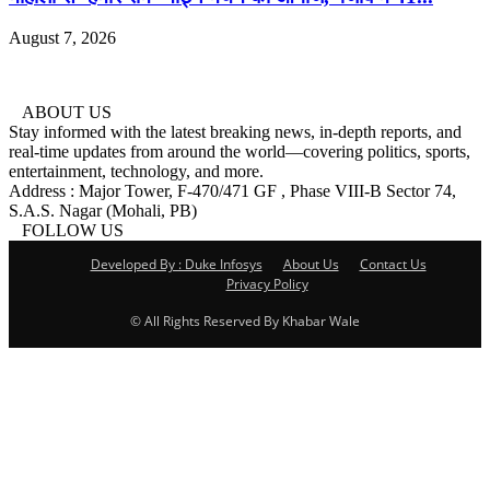
August 7, 2026
ABOUT US
Stay informed with the latest breaking news, in-depth reports, and
real-time updates from around the world—covering politics, sports,
entertainment, technology, and more.
Address : Major Tower, F-470/471 GF , Phase VIII-B Sector 74,
S.A.S. Nagar (Mohali, PB)
FOLLOW US
Developed By : Duke Infosys
About Us
Contact Us
Privacy Policy
© All Rights Reserved By Khabar Wale