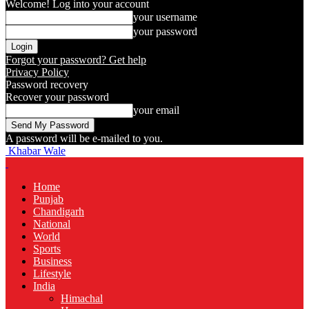
Welcome! Log into your account
your username
your password
Forgot your password? Get help
Privacy Policy
Password recovery
Recover your password
your email
A password will be e-mailed to you.
Khabar Wale
Home
Punjab
Chandigarh
National
World
Sports
Business
Lifestyle
India
Himachal