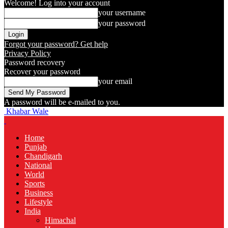
Welcome! Log into your account
your username
your password
Forgot your password? Get help
Privacy Policy
Password recovery
Recover your password
your email
A password will be e-mailed to you.
Khabar Wale
Home
Punjab
Chandigarh
National
World
Sports
Business
Lifestyle
India
Himachal