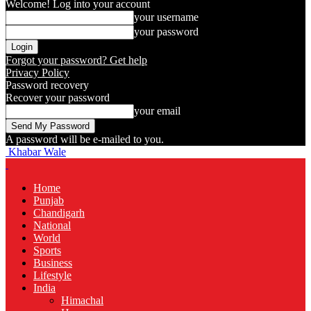
Welcome! Log into your account
your username
your password
Forgot your password? Get help
Privacy Policy
Password recovery
Recover your password
your email
A password will be e-mailed to you.
Khabar Wale
Home
Punjab
Chandigarh
National
World
Sports
Business
Lifestyle
India
Himachal