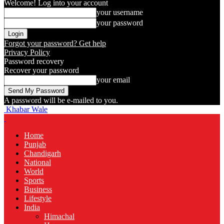
Welcome! Log into your account
your username
your password
Forgot your password? Get help
Privacy Policy
Password recovery
Recover your password
your email
A password will be e-mailed to you.
Khabar Wale
Home
Punjab
Chandigarh
National
World
Sports
Business
Lifestyle
India
Himachal