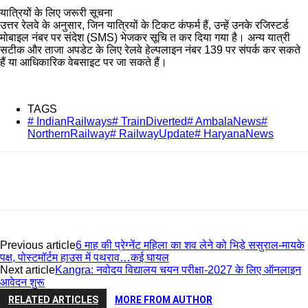
यात्रियों के लिए जरूरी सूचना
उत्तर रेलवे के अनुसार, जिन यात्रियों के टिकट कंफर्म हैं, उन्हें उनके रजिस्टर्ड
मोबाइल नंबर पर संदेश (SMS) भेजकर सूचि त कर दिया गया है। अन्य यात्री
सटीक और ताजा अपडेट के लिए रेलवे हेल्पलाइन नंबर 139 पर संपर्क कर सकते
हैं या आधिकारिक वेबसाइट पर जा सकते हैं।
TAGS
# IndianRailways# TrainDiverted# AmbalaNews#
NorthernRailway# RailwayUpdate# HaryanaNews
Previous article
6 माह की प्रेग्नेंट महिला का शव लेने को भिड़े ससुराल-मायके
पक्ष, पोस्टमॉर्टम हाउस में पथराव…कई घायल
Next article
Kangra: नवोदय विद्यालय चयन परीक्षा-2027 के लिए ऑनलाइन
आवेदन शुरू
RELATED ARTICLES
MORE FROM AUTHOR