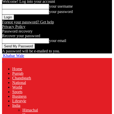
Welcome! Log into your account
your username
your password
Forgot your password? Get help
Privacy Policy
Password recovery
Recover your password
your email
A password will be e-mailed to you.
Khabar Wale
Home
Punjab
Chandigarh
National
World
Sports
Business
Lifestyle
India
Himachal