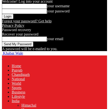
Welcome! Log into your account
your username
your password
Forgot your password? Get help
Privacy Policy
Password recovery
Recover your password
your email
A password will be e-mailed to you.
Khabar Wale
Home
Punjab
Chandigarh
National
World
Sports
Business
Lifestyle
India
Himachal