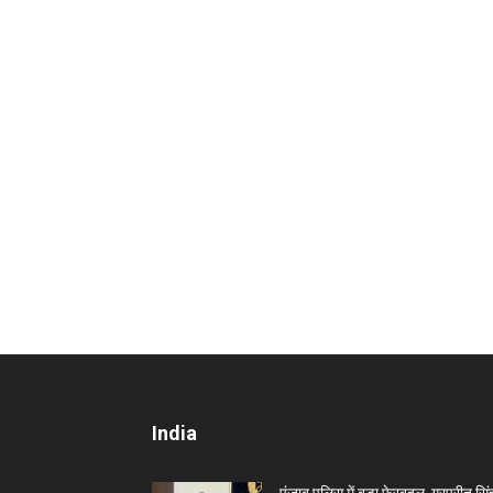
India
पंजाब पुलिस में बड़ा फेरबदल, गुरप्रीत सिं