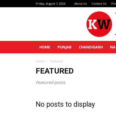
Friday, August 7, 2026
About Us
Contact Us
Pri
HOME
PUNJAB
CHANDIGARH
NA
Home
Featured
FEATURED
Featured posts
No posts to display