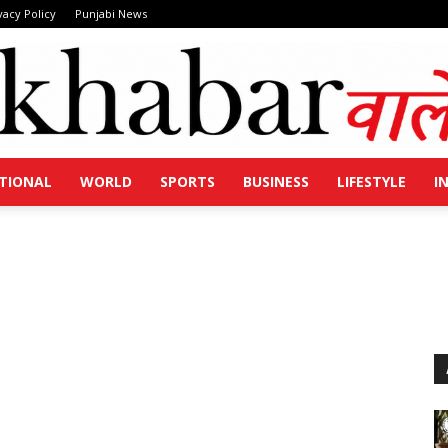
vacy Policy
Punjabi News
TIONAL
WORLD
SPORTS
BUSINESS
LIFESTYLE
I
Khabar
Wale