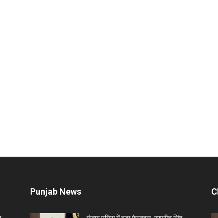
Punjab News
C
ह
पंजाब पुलिस में बड़ा फेरबदल, गुरप्रीत सिंह