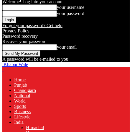
Welcome! Log into your account
your username
your password
Forgot your password? Get help
Privacy Policy
Password recovery
Recover your password
your email
A password will be e-mailed to you.
Khabar Wale
Home
Punjab
Chandigarh
National
World
Sports
Business
Lifestyle
India
Himachal