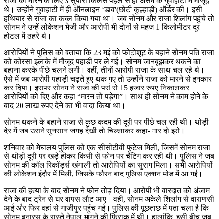
राजा को मारने के लिए 3 सुपारी किलर्स पहले से ही असम के गुवाहाटी में मौजूद
थे। उन्होंने गुवाहाटी में ही ऑनलाइन ‘डाव'(छोटी कुल्हाड़ी) ऑर्डर की। इसी
हथियार से राजा का कत्ल किया गया था। जब सोनम और राजा शिलांग पहुंचे तो
सोनम ने उन्हें लोकेशन भेजी और आरोपी भी दोनों से महज 1 किलोमीटर दूर
होटल में ठहरे थे।
आरोपियों ने पुलिस को बताया कि 23 मई को फोटोशूट के बहाने सोनम पति राजा
को कोरसा इलाके में मौजूद पहाड़ी पर ले गई। सोनम जानबूझकर थकने का
बहाना करके पीछे चलने लगी। वहीं, तीनों आरोपी राजा के साथ चल रहे थे।
ऐसे में जब आरोपी पहाड़ी चढ़ते हुए थक गए तो उन्होंने राजा को मारने से इनकार
कर दिया। इसपर सोनम ने राजा की पर्स से 15 हजार रुपए निकालकर
आरोपियों को दिए और कहा “मारन तो पड़ेगा”। साथ ही सोनम ने काम होने के
बाद 20 लाख रुपए देने का भी वादा किया था।
सोनम थकने के बहाने राजा से कुछ कदम की दूरी पर पीछे चल रही थी। थोड़ी
देर में जब उसने सुनसान जगह देखी तो चिल्लाकर कहा- मार दो इसे।
शनिवार को मेघालय पुलिस को एक सीसीटीवी फुटेज मिली, जिसमें सोनम राजा
से थोड़ी दूरी पर खड़े होकर किसी से फोन पर चैटिंग कर रही थी। पुलिस ने जब
सोनम की कॉल रिकॉर्ड्स खंगाली तो आरोपियों का सुराग मिला। सभी आरोपियों
की लोकेशन इंदौर में मिली, जिसके फौरन बाद पुलिस एक्शन मोड में आ गई।
राजा की हत्या के बाद सोनम ने फोन तोड़ दिया। आरोपी भी वारदात को अंजाम
देने के बाद ट्रेन से घर वापस लौट आए। वहीं, सोनम अकेले शिलांग से वाराणसी
आई और फिर वहां से गाजीपुर पहुंच गई। पुलिस की पूछताछ में पता चला है कि
सोनम बनारस के रास्ते नेपाल भागने की फिराक में थी। हालांकि, इसी बीच जब