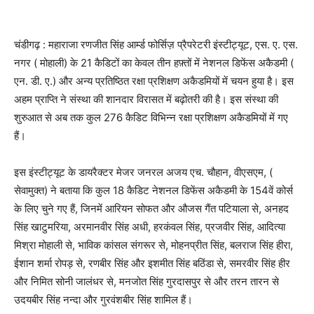
चंडीगढ़ : महाराजा रणजीत सिंह आर्म्ड फोर्सिज़ प्रैपरेटरी इंस्टीट्यूट, एस. ए. एस.
नगर ( मोहाली) के 21 कैडिटों का केवल तीन हफ़्तों में नेशनल डिफेंस अकैडमी (
एन. डी. ए.) और अन्य प्रतिष्ठित रक्षा प्रशिक्षण अकैडमियों में चयन हुया है। इस
अहम प्राप्ति ने संस्था की शानदार विरासत में बढ़ोतरी की है। इस संस्था की
शुरुआत से अब तक कुल 276 कैडिट विभिन्न रक्षा प्रशिक्षण अकैडमियों में गए
हैं।
इस इंस्टीट्यूट के डायरैक्टर मेजर जनरल अजय एच. चौहान, वीएसएम, (
सेवामुक्त) ने बताया कि कुल 18 कैडिट नेशनल डिफेंस अकैडमी के 154वें कोर्स
के लिए चुने गए हैं, जिनमें आरियन सोफत और औजस गैंत पटियाला से, अनहद
सिंह खाटुमरिया, अरमानवीर सिंह अधी, हरकंवल सिंह, प्रजवीर सिंह, आदित्या
मिश्रा मोहाली से, भाविक कांसल संगरूर से, मोहनप्रीत सिंह, बलराज सिंह हीरा,
ईशान शर्मा रोपड़ से, रणबीर सिंह और इशमीत सिंह बठिंडा से, समरवीर सिंह हीर
और निमित सोनी जालंधर से, मनजोत सिंह गुरदासपुर से और तरन तारन से
उदयबीर सिंह नन्दा और गुरवंशबीर सिंह शामिल हैं।