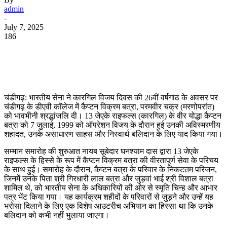
admin
-
July 7, 2025
186
WhatsApp
Facebook
Twitter
Telegram
चंडीगढ़: भारतीय सेना ने कारगिल विजय दिवस की 26वीं वर्षगांठ के अवसर पर
चंडीगढ़ के डीएवी कॉलेज में कैप्टन विक्रम बत्रा, परमवीर चक्र (मरणोपरांत)
को भावभीनी श्रद्धांजलि दी। 13 जेएके राइफल्स (कारगिल) के वीर योद्धा कैप्टन
बत्रा को 7 जुलाई, 1999 को ऑपरेशन विजय के दौरान हुई उनकी अविस्मरणीय
शहादत, उनके असाधारण साहस और निस्वार्थ बलिदान के लिए याद किया गया।
सम्मान समारोह की शुरुआत नायब सूबेदार घनश्याम दास द्वारा 13 जेएके
राइफल्स के हिस्से के रूप में कैप्टन विक्रम बत्रा की वीरतापूर्ण सेवा के परिचय
के साथ हुई। समारोह के दौरान, कैप्टन बत्रा के परिवार के निकटतम परिजन,
जिनमें उनके पिता श्री गिरधारी लाल बत्रा और जुड़वां भाई श्री विशाल बत्रा
शामिल थे, को भारतीय सेना के अधिकारियों की ओर से स्मृति चिन्ह और आभार
पत्र भेंट किया गया। यह कार्यक्रम शहीदों के परिवारों से जुड़ने और उन्हें यह
भरोसा दिलाने के लिए एक विशेष आउटरीच अभियान का हिस्सा था कि उनके
बलिदान को कभी नहीं भुलाया जाएगा।