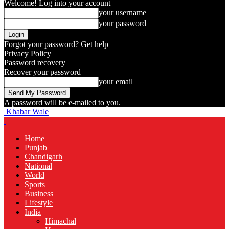
Welcome! Log into your account
your username
your password
Forgot your password? Get help
Privacy Policy
Password recovery
Recover your password
your email
A password will be e-mailed to you.
Khabar Wale
Home
Punjab
Chandigarh
National
World
Sports
Business
Lifestyle
India
Himachal