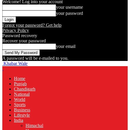
Welcome! Log into your account
your username
your password
Forgot your password? Get help
Privacy Policy
Password recovery
Recover your password
your email
A password will be e-mailed to you.
Khabar Wale
Home
Punjab
Chandigarh
National
World
Sports
Business
Lifestyle
India
Himachal