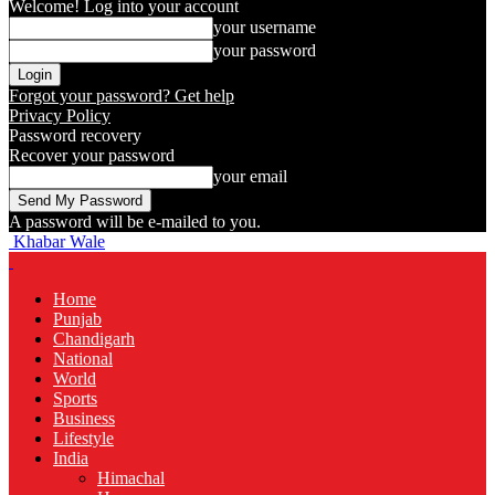
Welcome! Log into your account
your username
your password
Forgot your password? Get help
Privacy Policy
Password recovery
Recover your password
your email
A password will be e-mailed to you.
Khabar Wale
Home
Punjab
Chandigarh
National
World
Sports
Business
Lifestyle
India
Himachal