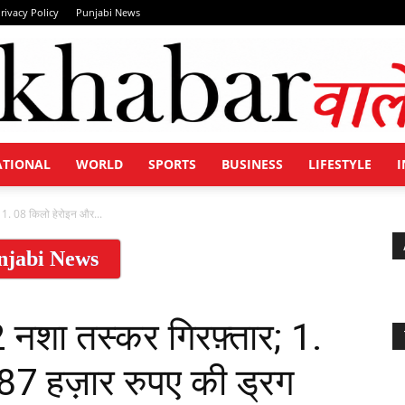
rivacy Policy
Punjabi News
ATIONAL
WORLD
SPORTS
BUSINESS
LIFESTYLE
I
Khabar
; 1. 08 किलो हेरोइन और...
njabi News
Wale
32 नशा तस्कर गिरफ़्तार; 1.
87 हज़ार रुपए की ड्रग