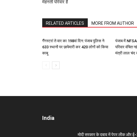
मेहनती परिवार है
RELATED ARTICLES
MORE FROM AUTHOR
गैंगस्टरां ते वार का 198वां दिन: पंजाब पुलिस ने
पंजाब में NFS
633 स्थानों पर छापेमारी कर 420 लोगों को किया
परिवार वंचित नही
काबू
मंत्री लाल चं
India
मोदी सरकार के दबाव में पेपर लीक और ई