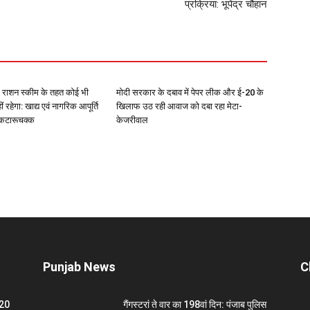
प्रक्रिया: भूपेंद्र चौहान
A राशन स्कीम के तहत कोई भी
मोदी सरकार के दबाव में पेपर लीक और ई-20 के
ं रहेगा: खाद्य एवं नागरिक आपूर्ति
खिलाफ उठ रही आवाज को दबा रहा मेटा-
द कटारूचक्क
केजरीवाल
Punjab News
C
-20
गैंगस्टरां ते वार का 198वां दिन: पंजाब पुलिस