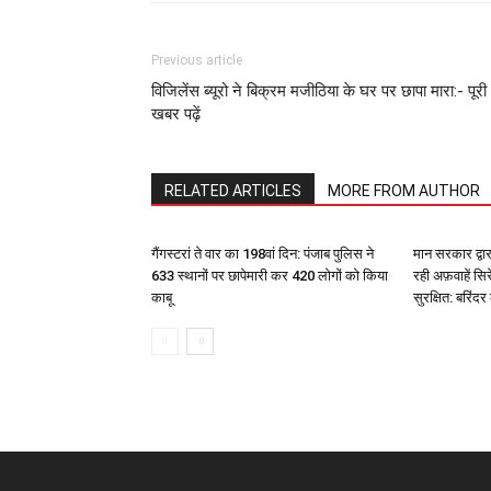
Previous article
विजिलेंस ब्यूरो ने बिक्रम मजीठिया के घर पर छापा मारा:- पूरी
खबर पढ़ें
RELATED ARTICLES
MORE FROM AUTHOR
गैंगस्टरां ते वार का 198वां दिन: पंजाब पुलिस ने
मान सरकार द्वार
633 स्थानों पर छापेमारी कर 420 लोगों को किया
रही अफ़वाहें सिर
काबू
सुरक्षित: बरिंद