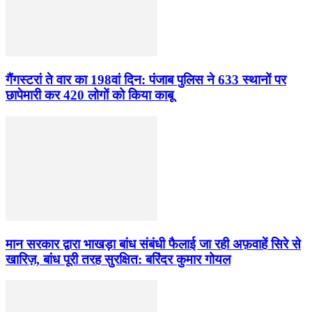
गैंगस्टरां ते वार का 198वां दिन: पंजाब पुलिस ने 633 स्थानों पर
छापेमारी कर 420 लोगों को किया काबू
मान सरकार द्वारा भाखड़ा बांध संबंधी फैलाई जा रही अफ़वाहें सिरे से
खारिज़, बांध पूरी तरह सुरक्षित: बरिंदर कुमार गोयल