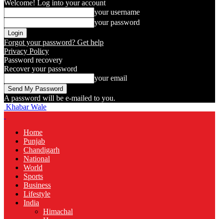
Welcome! Log into your account
your username
your password
Forgot your password? Get help
Privacy Policy
Password recovery
Recover your password
your email
A password will be e-mailed to you.
Khabar Wale
Home
Punjab
Chandigarh
National
World
Sports
Business
Lifestyle
India
Himachal