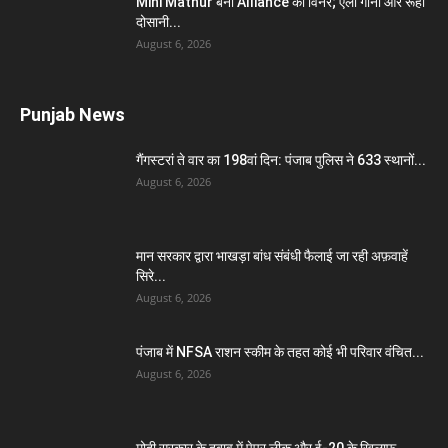
Mini Mathur बनीं Alliance की विनर; एली गोनी और रूही
दोसानी...
August 6, 2026
Punjab News
गैंगस्टरां ते वार का 198वां दिन: पंजाब पुलिस ने 633 स्थानों...
August 6, 2026
मान सरकार द्वारा भाखड़ा बांध संबंधी फैलाई जा रही अफ़वाहें
सिरे...
August 6, 2026
पंजाब में NFSA राशन स्कीम के तहत कोई भी परिवार वंचित...
August 6, 2026
मोदी सरकार के दबाव में पेपर लीक और ई-20 के खिलाफ...