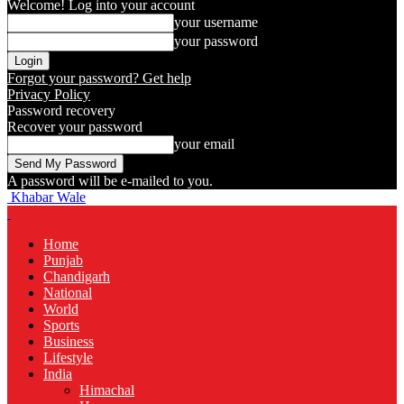
Welcome! Log into your account
your username
your password
Forgot your password? Get help
Privacy Policy
Password recovery
Recover your password
your email
A password will be e-mailed to you.
Khabar Wale
Home
Punjab
Chandigarh
National
World
Sports
Business
Lifestyle
India
Himachal