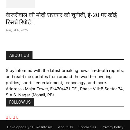
केजरीवाल की मोदी सरकार को चुनौती, ई-20 पर कोई
रिसर्च रिपोर्ट...
August 6, 2026
ABOUT US
Stay informed with the latest breaking news, in-depth reports,
and real-time updates from around the world—covering
politics, sports, entertainment, technology, and more.
Address : Major Tower, F-470/471 GF , Phase VIII-B Sector 74,
S.A.S. Nagar (Mohali, PB)
FOLLOW US
Developed By : Duke Infosys
About Us
Contact Us
Privacy Policy