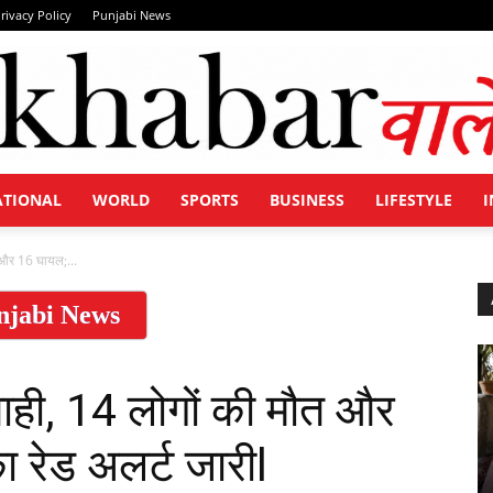
rivacy Policy
Punjabi News
ATIONAL
WORLD
SPORTS
BUSINESS
LIFESTYLE
I
Khabar
त और 16 घायल;...
njabi News
Wale
तबाही, 14 लोगों की मौत और
 रेड अलर्ट जारीl