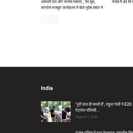
अकाली दल और भाजपा घबराए , ‘हर बूथ,
पंजाब में 41 श
कांग्रेस मजबूत’ कार्यक्रम में बोले भूपेश बघेल ने
India
‘पूरी दाल ही काली है’, राहुल गांधी ने E20
पेट्रोल पॉलिसी...
August 7, 2026
पंजाब पुलिस में बड़ा फेरबदल, गुरप्रीत सिं